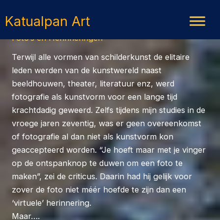
Ga
Katualpan Art
naar
de
Foto’s en Herinneringen
inhoud
Terwijl alle vormen van schilderkunst de elitaire
leden werden van de kunstwereld naast
beeldhouwen, theater, literatuur enz, werd
fotografie als kunstvorm voor een lange tijd
krachtdadig geweerd. Zelfs tijdens mijn studies in de
vroege jaren zeventig, was er geen overeenkomst
of fotografie al dan niet als kunstvorm kon
geaccepteerd worden. “Je hoeft maar met je vinger
op de ontspanknop te duwen om een foto te
maken”, zei de criticus. Daarin had hij gelijk voor
zover de foto niet méér hoefde te zijn dan een
‘virtuele’ herinnering.
Maar….