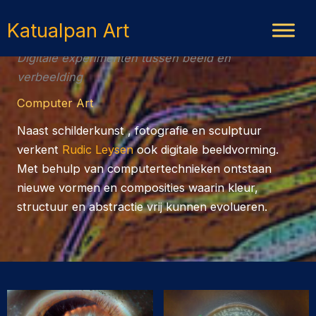
Ga
Katualpan Art
naar
de
Digitale experimenten tussen beeld en
inhoud
verbeelding
Computer Art
Naast schilderkunst , fotografie en sculptuur
verkent
Rudic Leysen
ook digitale beeldvorming.
Met behulp van computertechnieken ontstaan
nieuwe vormen en composities waarin kleur,
structuur en abstractie vrij kunnen evolueren.